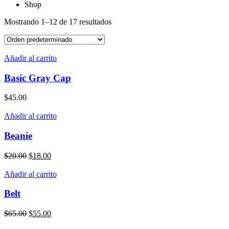
Shop
Mostrando 1–12 de 17 resultados
Añadir al carrito
Basic Gray Cap
$
45.00
Añadir al carrito
Beanie
El
El
$
20.00
$
18.00
precio
precio
original
actual
Añadir al carrito
era:
es:
$20.00.
$18.00.
Belt
El
El
$
65.00
$
55.00
precio
precio