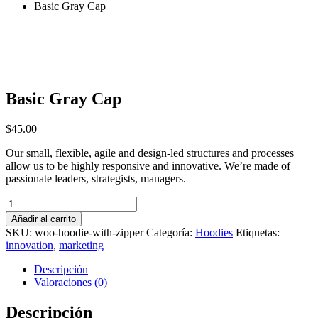
Basic Gray Cap
Basic Gray Cap
$
45.00
Our small, flexible, agile and design-led structures and processes
allow us to be highly responsive and innovative. We’re made of
passionate leaders, strategists, managers.
Basic
Gray
Añadir al carrito
Cap
SKU:
woo-hoodie-with-zipper
Categoría:
Hoodies
Etiquetas:
quantity
innovation
,
marketing
Descripción
Valoraciones (0)
Descripción